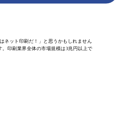
ポストカード
ポスター
圧着DM
カレンダー
パッケージ加工
はネット印刷だ！」と思うかもしれません
す。印刷業界全体の市場規模は3兆円以上で