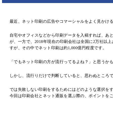
さわりがみ加工
カレイド印刷
箔押し印刷
PP貼り加工
OPニス加工
シルクスクリーン印刷
最近、ネット印刷の広告やコマーシャルをよく見かけ
環境・SDGs対応印刷
型抜き加工
エンボス・デボス加工
スクラッチ印刷
自宅やオフィスなどから印刷データを入稿すれば、あ
プレスコート加工
ラミネート加工
が、一方で、2018年現在の印刷会社は全国に2万社
LCコート
パネル製品各種
すが、その中でネット印刷は約1,000億円程度です。
「でもネット印刷の方が流行ってるよね？」と思うか
しかし、流行りだけで判断していると、思わぬところ
では失敗しない印刷をするためにはどのような選択を
今回は印刷会社とネット通販を選ぶ際の、ポイントを