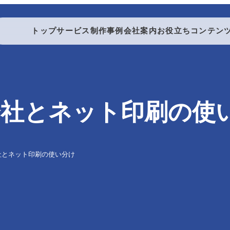
トップ
サービス
制作事例
会社案内
お役立ちコンテン
製本する
会社とネット印刷の使
製本・折り加工
社とネット印刷の使い分け
折り加工
中綴じ製本
無線綴じ製本
ダブルリング製本