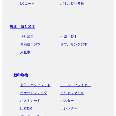
LCコート
パネル製品各種
製本・折り加工
折り加工
中綴じ製本
無線綴じ製本
ダブルリング製本
束見本
一般印刷物
冊子・パンフレット
チラシ・フライヤー
ポケットフォルダ
クリアファイル
ポストカード
ポスター
圧着DM
カレンダー