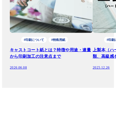
#印刷について
#特殊用紙
#印刷
キャストコート紙とは？特徴や用途・連量
上製本（ハ
から印刷加工の注意点まで
類、高級感
2026.06.08
2025.12.26