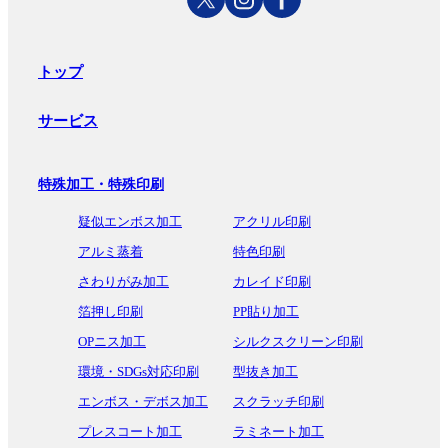
トップ
サービス
特殊加工・特殊印刷
疑似エンボス加工
アクリル印刷
アルミ蒸着
特色印刷
さわりがみ加工
カレイド印刷
箔押し印刷
PP貼り加工
OPニス加工
シルクスクリーン印刷
環境・SDGs対応印刷
型抜き加工
エンボス・デボス加工
スクラッチ印刷
プレスコート加工
ラミネート加工