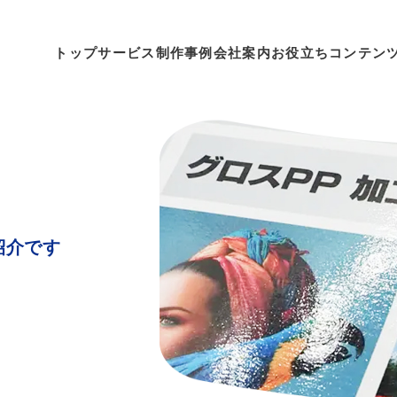
トップ
サービス
制作事例
会社案内
お役立ちコンテン
製本する
製本・折り加工
紹介です
折り加工
中綴じ製本
無線綴じ製本
ダブルリング製本