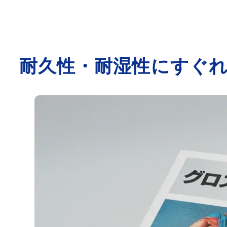
さわりがみ加工
カレイド印刷
箔押し印刷
PP貼り加工
OPニス加工
シルクスクリーン印刷
環境・SDGs対応印刷
型抜き加工
耐久性・耐湿性にすぐれ
エンボス・デボス加工
スクラッチ印刷
プレスコート加工
ラミネート加工
LCコート
パネル製品各種