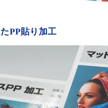
束見本
" alt="">
たPP貼り加工