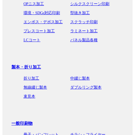
OPニス加工
シルクスクリーン印刷
環境・SDGs対応印刷
型抜き加工
エンボス・デボス加工
スクラッチ印刷
プレスコート加工
ラミネート加工
LCコート
パネル製品各種
製本・折り加工
折り加工
中綴じ製本
無線綴じ製本
ダブルリング製本
束見本
一般印刷物
冊子・パンフレット
チラシ・フライヤー