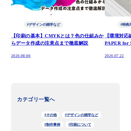
#デザインの雑学など
#特殊
【印刷の基本】CMYKとは？色の仕組みか
【環境対応
らデータ作成の注意点まで徹底解説
PAPER fo
2026.08.06
2026.07.22
カテゴリ一覧へ
#その他
#デザインの雑学など
#制作事例
#印刷について