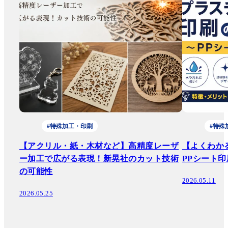
#特殊加工・印刷
#特殊
【アクリル・紙・木材など】高精度レーザ
【よくわか
ー加工で広がる表現！新晃社のカット技術
PPシート印
の可能性
2026.05.11
2026.05.25