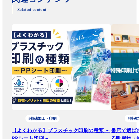
Related content
#特殊加工・印刷
#特殊
【よくわかる】プラスチック印刷の種類 ～
書店で選ば
PPシート印刷～
る販促物・