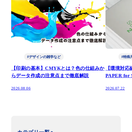
#デザインの雑学など
#特殊
【印刷の基本】CMYKとは？色の仕組みか
【環境対応
らデータ作成の注意点まで徹底解説
PAPER fo
2026.08.06
2026.07.22