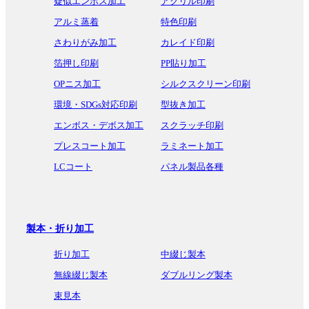
疑似エンボス加工
アクリル印刷
アルミ蒸着
特色印刷
さわりがみ加工
カレイド印刷
箔押し印刷
PP貼り加工
OPニス加工
シルクスクリーン印刷
環境・SDGs対応印刷
型抜き加工
エンボス・デボス加工
スクラッチ印刷
プレスコート加工
ラミネート加工
LCコート
パネル製品各種
製本・折り加工
折り加工
中綴じ製本
無線綴じ製本
ダブルリング製本
束見本