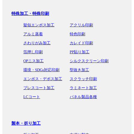
特殊加工・特殊印刷
疑似エンボス加工
アクリル印刷
アルミ蒸着
特色印刷
さわりがみ加工
カレイド印刷
箔押し印刷
PP貼り加工
OPニス加工
シルクスクリーン印刷
環境・SDGs対応印刷
型抜き加工
エンボス・デボス加工
スクラッチ印刷
プレスコート加工
ラミネート加工
LCコート
パネル製品各種
製本・折り加工