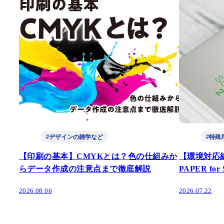
#デザインの雑学など
#特殊
【印刷の基本】CMYKとは？色の仕組みか
【環境対応
らデータ作成の注意点まで徹底解説
PAPER fo
2026.08.06
2026.07.22