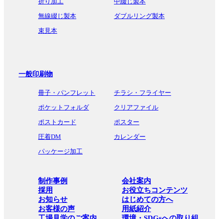
折り加工
中綴じ製本
無線綴じ製本
ダブルリング製本
束見本
一般印刷物
冊子・パンフレット
チラシ・フライヤー
ポケットフォルダ
クリアファイル
ポストカード
ポスター
圧着DM
カレンダー
パッケージ加工
制作事例
会社案内
採用
お役立ちコンテンツ
お知らせ
はじめての方へ
お客様の声
用紙紹介
工場見学のご案内
環境・SDGsへの取り組