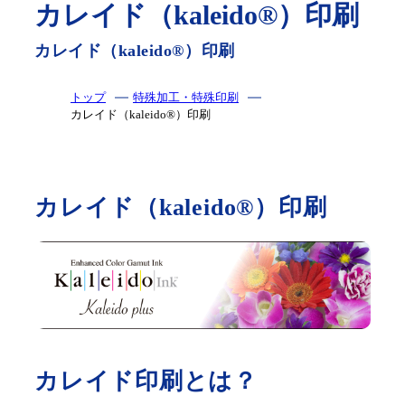
カレイド（kaleido®︎）印刷
制作事例
会社案内
カレイド（kaleido®︎）印刷
お役立ちコンテンツ
お知らせ
お客様の声
用紙紹介
トップ
特殊加工・特殊印刷
カレイド（kaleido®︎）印刷
環境・SDGsへの取り
組み
工場見学のご案内
カレイド（kaleido®︎）印刷
仕様の詳細が未確定でも構いません！
お問い合わせ・資料請求
小ロットからでも！
お見積依頼
カレイド印刷とは？