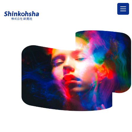
トップ
サービス
印刷する
特殊加工・特殊印刷
製本する
製本・折り加工
グッズを作る
" alt="">
一般印刷物