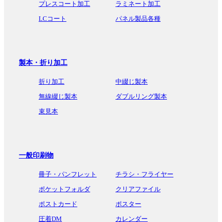
プレスコート加工
ラミネート加工
LCコート
パネル製品各種
製本・折り加工
折り加工
中綴じ製本
無線綴じ製本
ダブルリング製本
束見本
一般印刷物
冊子・パンフレット
チラシ・フライヤー
ポケットフォルダ
クリアファイル
ポストカード
ポスター
圧着DM
カレンダー