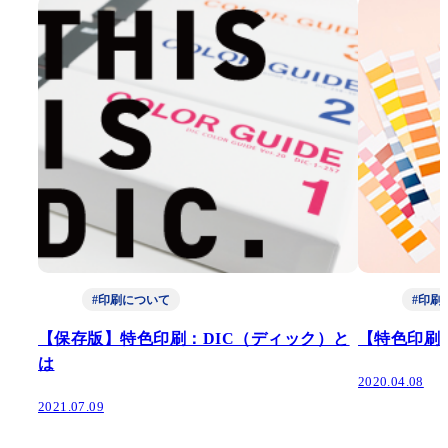
#印刷について
#印刷
【保存版】特色印刷：DIC（ディック）と
【特色印刷】
は
2020.04.08
2021.07.09