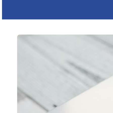
さわりがみ加工
カレイド印刷
箔押し印刷
PP貼り加工
OPニス加工
シルクスクリーン印刷
環境・SDGs対応印刷
型抜き加工
エンボス・デボス加工
スクラッチ印刷
プレスコート加工
ラミネート加工
LCコート
パネル製品各種