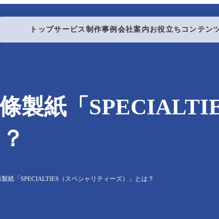
トップ
サービス
制作事例
会社案内
お役立ちコンテン
製本する
製紙「SPECIALT
製本・折り加工
は？
紙「SPECIALTIES（スペシャリティーズ）」とは？
折り加工
中綴じ製本
無線綴じ製本
ダブルリング製本