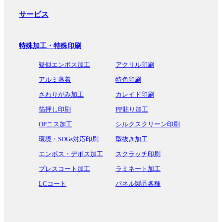
サービス
特殊加工・特殊印刷
疑似エンボス加工
アクリル印刷
アルミ蒸着
特色印刷
さわりがみ加工
カレイド印刷
箔押し印刷
PP貼り加工
OPニス加工
シルクスクリーン印刷
環境・SDGs対応印刷
型抜き加工
エンボス・デボス加工
スクラッチ印刷
プレスコート加工
ラミネート加工
LCコート
パネル製品各種