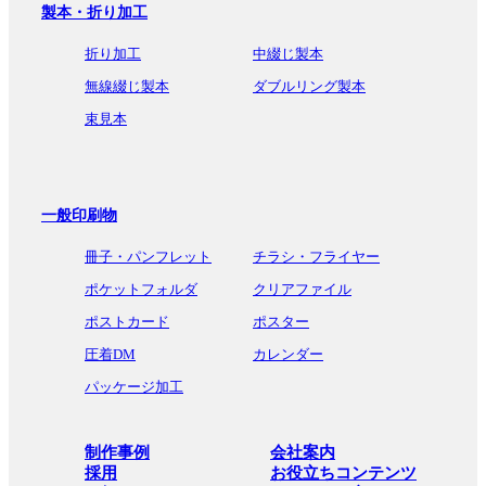
製本・折り加工
折り加工
中綴じ製本
無線綴じ製本
ダブルリング製本
束見本
一般印刷物
冊子・パンフレット
チラシ・フライヤー
ポケットフォルダ
クリアファイル
ポストカード
ポスター
圧着DM
カレンダー
パッケージ加工
制作事例
会社案内
採用
お役立ちコンテンツ