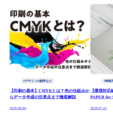
#デザインの雑学など
#特殊
【印刷の基本】CMYKとは？色の仕組みか
【環境対応
らデータ作成の注意点まで徹底解説
PAPER fo
2026.08.06
2026.07.22