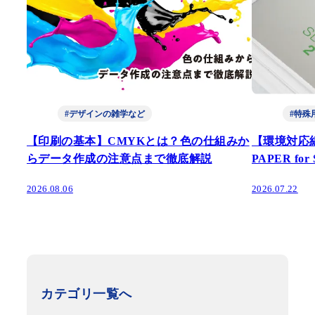
#デザインの雑学など
#特殊
【印刷の基本】CMYKとは？色の仕組みか
【環境対応
らデータ作成の注意点まで徹底解説
PAPER fo
2026.08.06
2026.07.22
カテゴリ一覧へ