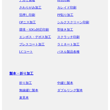
アルミ蒸着
特色印刷
さわりがみ加工
カレイド印刷
箔押し印刷
PP貼り加工
OPニス加工
シルクスクリーン印刷
環境・SDGs対応印刷
型抜き加工
エンボス・デボス加工
スクラッチ印刷
プレスコート加工
ラミネート加工
LCコート
パネル製品各種
製本・折り加工
折り加工
中綴じ製本
無線綴じ製本
ダブルリング製本
束見本