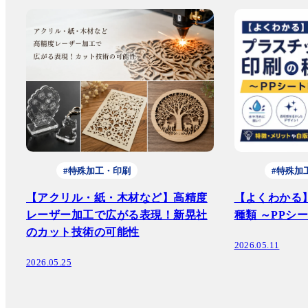
#特殊加工・印刷
#特殊加
【アクリル・紙・木材など】高精度
【よくわかる
レーザー加工で広がる表現！新晃社
種類 ～PPシ
のカット技術の可能性
2026.05.11
2026.05.25