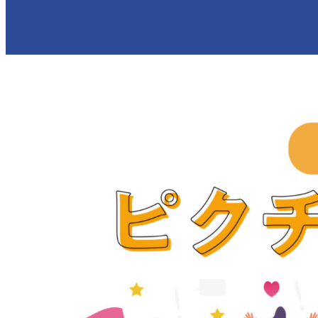
さわりがみ加工
カレイド印刷
箔押し印刷
PP貼り加工
OPニス加工
シルクスクリーン印刷
環境・SDGs対応印刷
型抜き加工
エンボス・デボス加工
スクラッチ印刷
プレスコート加工
ラミネート加工
LCコート
パネル製品各種