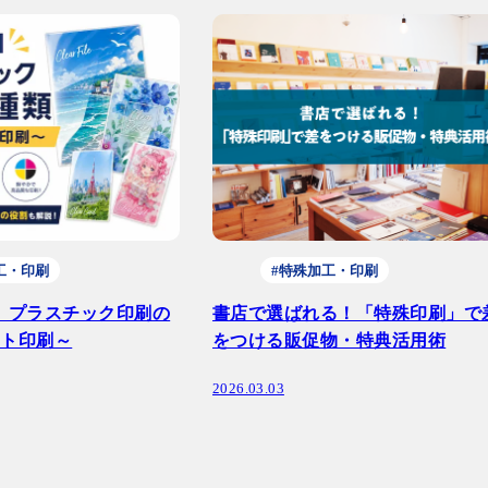
工・印刷
#特殊加工・印刷
】プラスチック印刷の
書店で選ばれる！「特殊印刷」で
ート印刷～
をつける販促物・特典活用術
2026.03.03