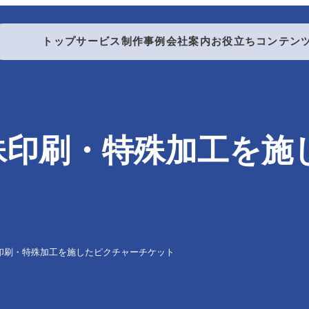
トップ
サービス
制作事例
会社案内
お役立ちコンテン
製本する
殊印刷・特殊加工を施
製本・折り加工
印刷・特殊加工を施したピクチャーチケット
折り加工
中綴じ製本
無線綴じ製本
ダブルリング製本