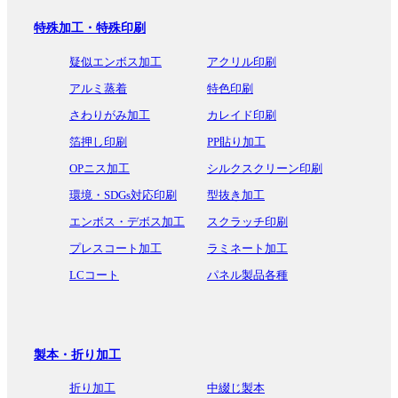
特殊加工・特殊印刷
疑似エンボス加工
アクリル印刷
アルミ蒸着
特色印刷
さわりがみ加工
カレイド印刷
箔押し印刷
PP貼り加工
OPニス加工
シルクスクリーン印刷
環境・SDGs対応印刷
型抜き加工
エンボス・デボス加工
スクラッチ印刷
プレスコート加工
ラミネート加工
LCコート
パネル製品各種
製本・折り加工
折り加工
中綴じ製本