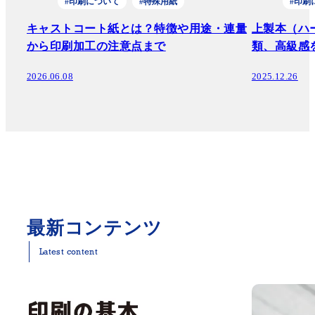
#印刷について
#特殊用紙
#印刷
キャストコート紙とは？特徴や用途・連量
上製本（ハ
から印刷加工の注意点まで
類、高級感
2026.06.08
2025.12.26
最新コンテンツ
Latest content