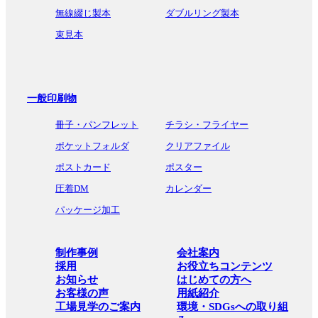
無線綴じ製本
ダブルリング製本
束見本
一般印刷物
冊子・パンフレット
チラシ・フライヤー
ポケットフォルダ
クリアファイル
ポストカード
ポスター
圧着DM
カレンダー
パッケージ加工
制作事例
会社案内
採用
お役立ちコンテンツ
お知らせ
はじめての方へ
お客様の声
用紙紹介
工場見学のご案内
環境・SDGsへの取り組