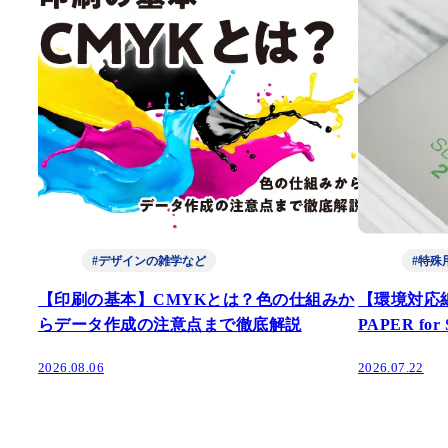
#デザインの雑学など
#特殊
【印刷の基本】CMYKとは？色の仕組みか
【環境対応
らデータ作成の注意点まで徹底解説
PAPER fo
2026.08.06
2026.07.22