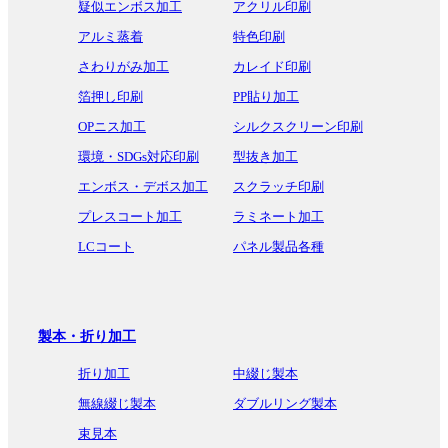
疑似エンボス加工
アクリル印刷
アルミ蒸着
特色印刷
さわりがみ加工
カレイド印刷
箔押し印刷
PP貼り加工
OPニス加工
シルクスクリーン印刷
環境・SDGs対応印刷
型抜き加工
エンボス・デボス加工
スクラッチ印刷
プレスコート加工
ラミネート加工
LCコート
パネル製品各種
製本・折り加工
折り加工
中綴じ製本
無線綴じ製本
ダブルリング製本
束見本