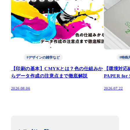
#デザインの雑学など
#特殊
【印刷の基本】CMYKとは？色の仕組みか
【環境対応
らデータ作成の注意点まで徹底解説
PAPER fo
2026.08.06
2026.07.22