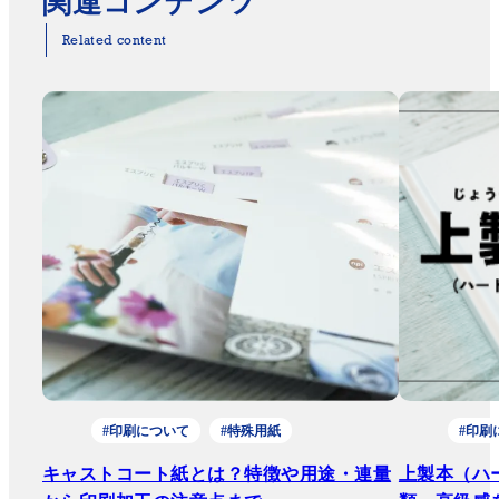
関連コンテンツ
Related content
#印刷について
#特殊用紙
#印刷
キャストコート紙とは？特徴や用途・連量
上製本（ハ