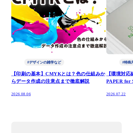
#デザインの雑学など
#特殊
【印刷の基本】CMYKとは？色の仕組みか
【環境対応
らデータ作成の注意点まで徹底解説
PAPER fo
2026.08.06
2026.07.22