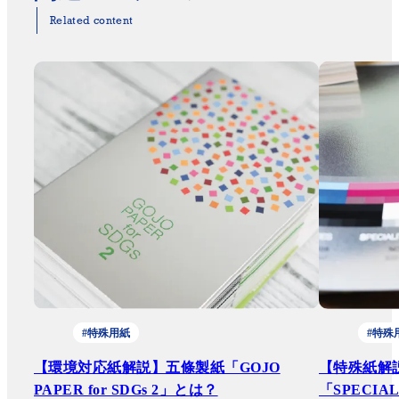
Related content
#特殊用紙
#特殊
【環境対応紙解説】五條製紙「GOJO
【特殊紙解
PAPER for SDGs 2」とは？
「SPECI