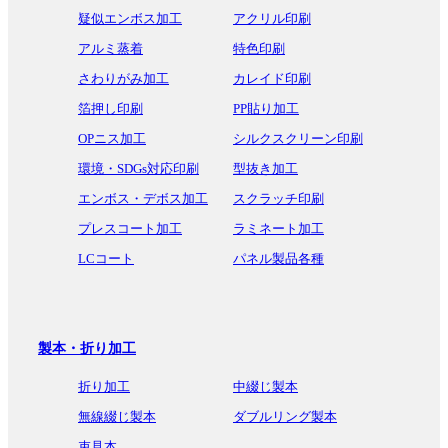
疑似エンボス加工
アクリル印刷
アルミ蒸着
特色印刷
さわりがみ加工
カレイド印刷
箔押し印刷
PP貼り加工
OPニス加工
シルクスクリーン印刷
環境・SDGs対応印刷
型抜き加工
エンボス・デボス加工
スクラッチ印刷
プレスコート加工
ラミネート加工
LCコート
パネル製品各種
製本・折り加工
折り加工
中綴じ製本
無線綴じ製本
ダブルリング製本
束見本