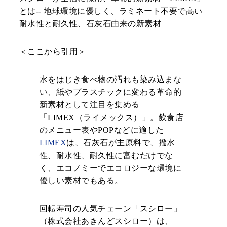
とは
-- 地球環境に優しく、ラミネート不要で高い
耐水性と耐久性、石灰石由来の新素材
＜ここから引用＞
水をはじき食べ物の汚れも染み込まな
い、紙やプラスチックに変わる革命的
新素材として注目を集める
「LIMEX（ライメックス）」。飲食店
のメニュー表やPOPなどに適した
LIMEX
は、石灰石が主原料で、撥水
性、耐水性、耐久性に富むだけでな
く、エコノミーでエコロジーな環境に
優しい素材でもある。
回転寿司の人気チェーン「スシロー」
（株式会社あきんどスシロー）は、