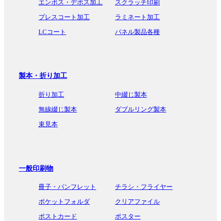
エンボス・デボス加工
スクラッチ印刷
プレスコート加工
ラミネート加工
LCコート
パネル製品各種
製本・折り加工
折り加工
中綴じ製本
無線綴じ製本
ダブルリング製本
束見本
一般印刷物
冊子・パンフレット
チラシ・フライヤー
ポケットフォルダ
クリアファイル
ポストカード
ポスター