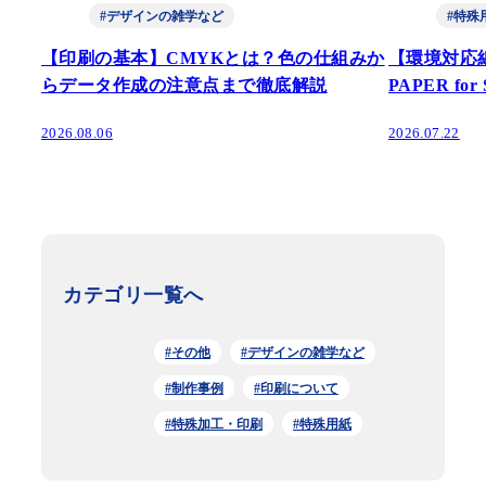
#デザインの雑学など
#特殊
【印刷の基本】CMYKとは？色の仕組みか
【環境対応
らデータ作成の注意点まで徹底解説
PAPER fo
2026.08.06
2026.07.22
カテゴリ一覧へ
#その他
#デザインの雑学など
#制作事例
#印刷について
#特殊加工・印刷
#特殊用紙