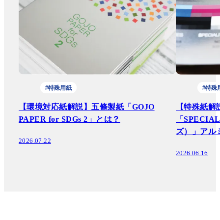
#特殊用紙
#特殊
【環境対応紙解説】五條製紙「GOJO
【特殊紙解
PAPER for SDGs 2」とは？
「SPECI
ズ）」アル
2026.07.22
2026.06.16