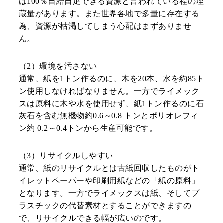
は100％自給自足できる資源と言われている程の埋
蔵量があります。また世界各地で多量に存在する
為、資源が枯渇してしまう心配はまずありませ
ん。
（2）環境を汚さない
通常、紙を1トン作るのに、木を20本、水を約85ト
ン使用しなければなりません。一方でライメック
スは原料に木や水を使用せず、紙1トン作るのに石
灰石を含む無機物約0.6～0.8 トンとポリオレフィ
ン約 0.2～0.4トンから生産可能です。
（3）リサイクルしやすい
通常、紙のリサイクルとは古紙回収したものがト
イレットペーパーや印刷用紙などの「紙の原料」
となります。一方でライメックスは紙、そしてプ
ラスチックの代替素材とすることができますの
で、リサイクルできる幅が広いのです。