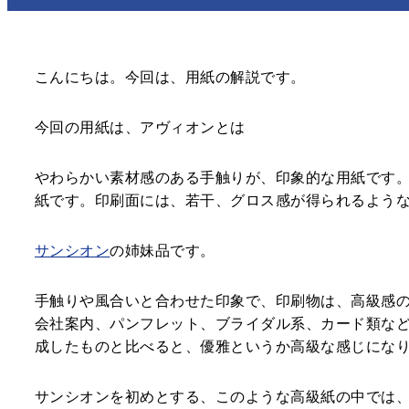
さわりがみ加工
カレイド印刷
箔押し印刷
PP貼り加工
OPニス加工
シルクスクリーン印刷
こんにちは。今回は、用紙の解説です。
環境・SDGs対応印刷
型抜き加工
エンボス・デボス加工
スクラッチ印刷
今回の用紙は、アヴィオンとは
プレスコート加工
ラミネート加工
LCコート
パネル製品各種
やわらかい素材感のある手触りが、印象的な用紙です。
紙です。印刷面には、若干、グロス感が得られるよう
サンシオン
の姉妹品です。
手触りや風合いと合わせた印象で、印刷物は、高級感
会社案内、パンフレット、ブライダル系、カード類な
成したものと比べると、優雅というか高級な感じにな
サンシオンを初めとする、このような高級紙の中では