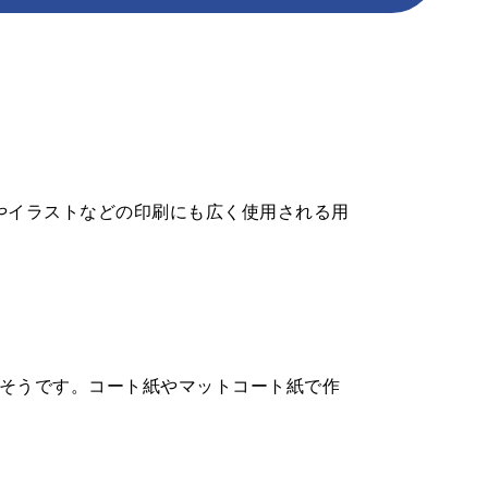
ポストカード
ポスター
圧着DM
カレンダー
パッケージ加工
やイラストなどの印刷にも広く使用される用
そうです。コート紙やマットコート紙で作