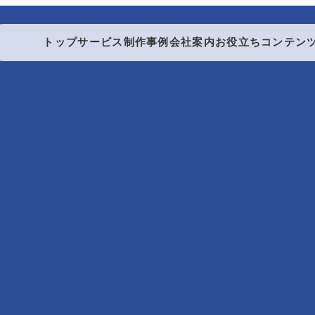
トップ
サービス
制作事例
会社案内
お役立ちコンテン
製本する
製本・折り加工
折り加工
中綴じ製本
無線綴じ製本
ダブルリング製本