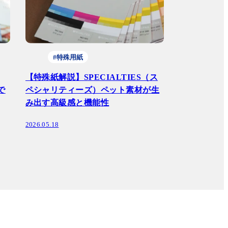
#特殊用紙
【特殊紙解説】SPECIALTIES（ス
で
ペシャリティーズ）ペット素材が生
み出す高級感と機能性
2026.05.18