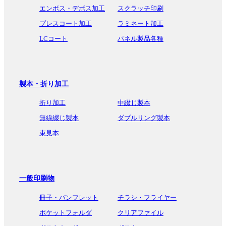
エンボス・デボス加工
スクラッチ印刷
プレスコート加工
ラミネート加工
LCコート
パネル製品各種
製本・折り加工
折り加工
中綴じ製本
無線綴じ製本
ダブルリング製本
束見本
一般印刷物
冊子・パンフレット
チラシ・フライヤー
ポケットフォルダ
クリアファイル