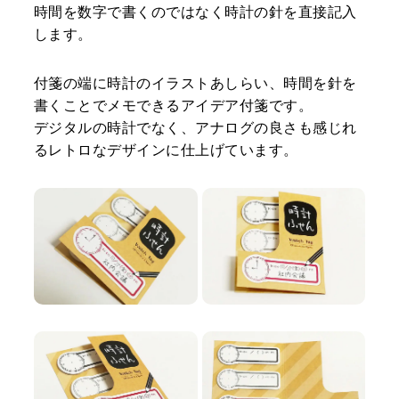
時間を数字で書くのではなく時計の針を直接記入
制作事例
会社案内
します。
お役立ちコンテンツ
お知らせ
付箋の端に時計のイラストあしらい、時間を針を
お客様の声
用紙紹介
書くことでメモできるアイデア付箋です。
環境・SDGsへの取り
デジタルの時計でなく、アナログの良さも感じれ
組み
工場見学のご案内
るレトロなデザインに仕上げています。
仕様の詳細が未確定でも構いません！
お問い合わせ・資料請求
小ロットからでも！
お見積依頼