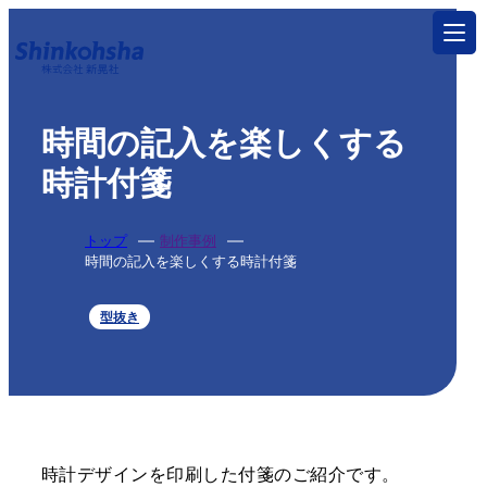
トップ
時間の記入を楽しくする
サービス
時計付箋
印刷する
トップ
制作事例
特殊加工・特殊印刷
時間の記入を楽しくする時計付箋
製本する
型抜き
製本・折り加工
グッズを作る
一般印刷物
時計デザインを印刷した付箋のご紹介です。