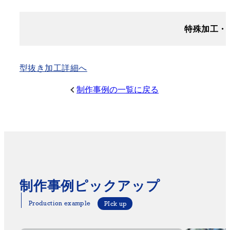
特殊加工・
型抜き加工詳細へ
制作事例の一覧に戻る
制作事例ピックアップ
Production example
PIck up