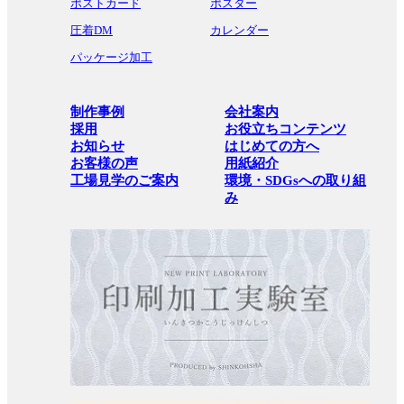
ポストカード
ポスター
圧着DM
カレンダー
パッケージ加工
制作事例
会社案内
採用
お役立ちコンテンツ
お知らせ
はじめての方へ
お客様の声
用紙紹介
工場見学のご案内
環境・SDGsへの取り組
み