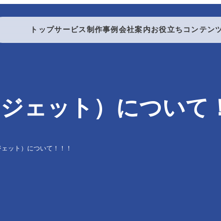
トップ
サービス
制作事例
会社案内
お役立ちコンテン
製本する
モジェット）について
製本・折り加工
ジェット）について！！！
折り加工
中綴じ製本
無線綴じ製本
ダブルリング製本