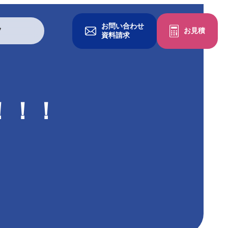
お問い合わせ
ツ
お見積
資料請求
グッズを作る
！！！
一般印刷物
冊子・パンフレット
チラシ・フライヤー
ポケットフォルダ
クリアファイル