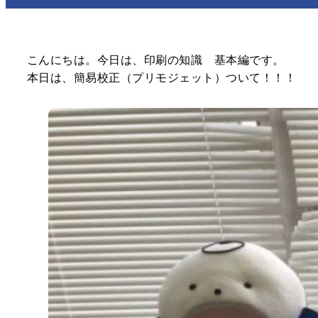
さわりがみ加工
カレイド印刷
箔押し印刷
PP貼り加工
OPニス加工
シルクスクリーン印刷
こんにちは。今日は、印刷の知識 基本編です。
環境・SDGs対応印刷
型抜き加工
本日は、簡易校正（プリモジェット）ついて！！！
エンボス・デボス加工
スクラッチ印刷
プレスコート加工
ラミネート加工
LCコート
パネル製品各種