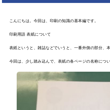
さわりがみ加工
カレイド印刷
箔押し印刷
PP貼り加工
OPニス加工
シルクスクリーン印刷
こんにちは。今回は、印刷の知識の基本編です。
環境・SDGs対応印刷
型抜き加工
エンボス・デボス加工
スクラッチ印刷
印刷用語 表紙について
プレスコート加工
ラミネート加工
LCコート
パネル製品各種
表紙というと、雑誌などでいうと、一番外側の部分、本
今回は、少し踏み込んで、表紙の各ページの名称につ