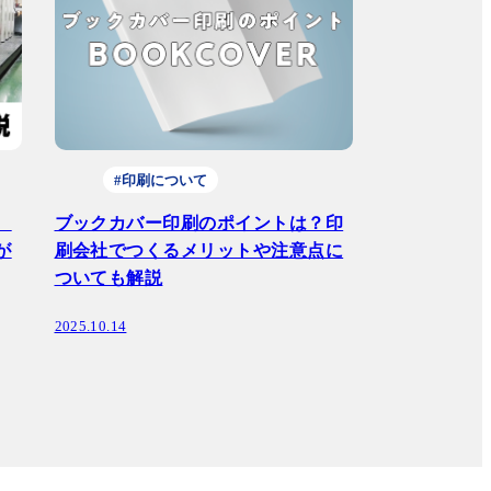
#印刷について
、
ブックカバー印刷のポイントは？印
が
刷会社でつくるメリットや注意点に
ついても解説
2025.10.14