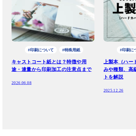
#印刷について
#特殊用紙
#印刷に
キャストコート紙とは？特徴や用
上製本（ハー
途・連量から印刷加工の注意点まで
みや種類、高
トを解説
2026.06.08
2025.12.26