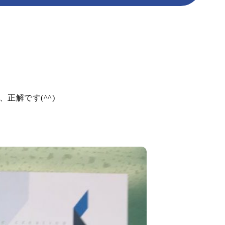
ポストカード
ポスター
圧着DM
カレンダー
パッケージ加工
解です(^^)