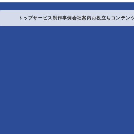
トップ
サービス
制作事例
会社案内
お役立ちコンテン
製本する
製本・折り加工
折り加工
中綴じ製本
無線綴じ製本
ダブルリング製本