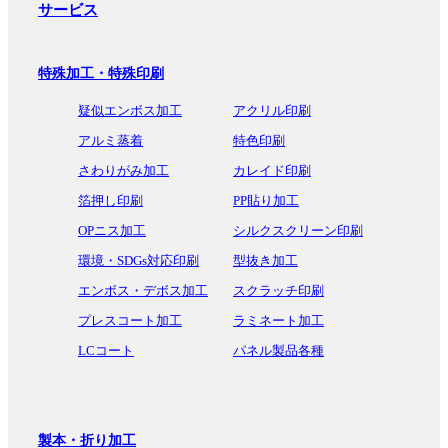
サービス
特殊加工・特殊印刷
疑似エンボス加工
アクリル印刷
アルミ蒸着
特色印刷
さわりがみ加工
カレイド印刷
箔押し印刷
PP貼り加工
OPニス加工
シルクスクリーン印刷
環境・SDGs対応印刷
型抜き加工
エンボス・デボス加工
スクラッチ印刷
プレスコート加工
ラミネート加工
LCコート
パネル製品各種
製本・折り加工