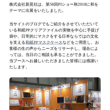
株式会社新晃社は、第58回PIショー秋2018に和を
制作事例
会社案内
テーマに出展をいたしました。
お役立ちコンテンツ
お知らせ
当サイトのブログでもご紹介をさせていただいて
お客様の声
用紙紹介
いる和紙PPクリアファイルの実物を中心に手提げ
環境・SDGsへの取り
袋や、日常的にマスクをする日本ならではの文化
組み
工場見学のご案内
を支える
和紙PPマスクケース
などをご用意し、お
客様の生の声からニーズをリサーチし、場合によ
っては、当日のご相談も承ることができました。
仕様の詳細が未確定でも構いません！
当ブースへお越しいただきました皆様には感謝い
お問い合わせ・資料請求
たします。
小ロットからでも！
お見積依頼