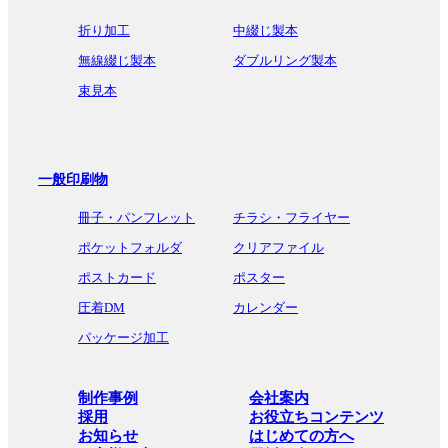
折り加工
中綴じ製本
無線綴じ製本
ダブルリング製本
束見本
一般印刷物
冊子・パンフレット
チラシ・フライヤー
ポケットフォルダ
クリアファイル
ポストカード
ポスター
圧着DM
カレンダー
パッケージ加工
制作事例
会社案内
採用
お役立ちコンテンツ
お知らせ
はじめての方へ