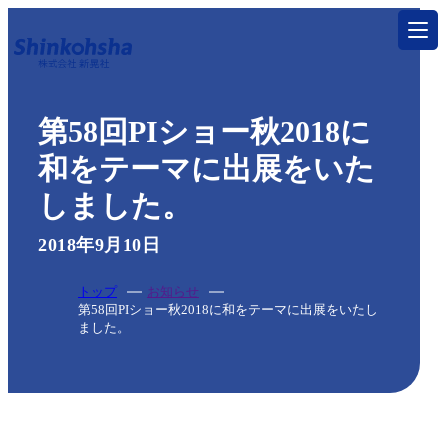
トップ
第58回PIショー秋2018に
サービス
和をテーマに出展をいた
しました。
印刷する
特殊加工・特殊印刷
2018年9月10日
製本する
トップ
お知らせ
第58回PIショー秋2018に和をテーマに出展をいたし
製本・折り加工
ました。
グッズを作る
一般印刷物