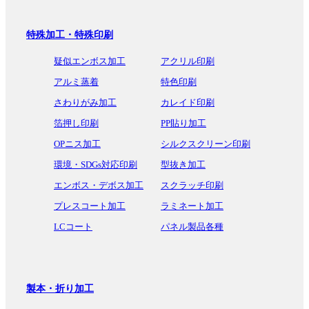
特殊加工・特殊印刷
疑似エンボス加工
アクリル印刷
アルミ蒸着
特色印刷
さわりがみ加工
カレイド印刷
箔押し印刷
PP貼り加工
OPニス加工
シルクスクリーン印刷
環境・SDGs対応印刷
型抜き加工
エンボス・デボス加工
スクラッチ印刷
プレスコート加工
ラミネート加工
LCコート
パネル製品各種
製本・折り加工