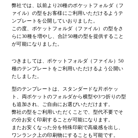
弊社では、以前より20種のポケットフォルダ（フ
制作事例
会社案内
ァイル）の型をお客様にご利用いただけるようテ
お役立ちコンテンツ
お知らせ
ンプレートを公開していおりました。
この度、ポケットフォルダ（ファイル）の型をさ
お客様の声
用紙紹介
らに30種を増やし、合計50種の型を提供すること
環境・SDGsへの取り
が可能になりました。
組み
工場見学のご案内
つきましては、ポケットフォルダ（ファイル）50
種のテンプレートをご利用いただけるよう公開い
仕様の詳細が未確定でも構いません！
たしました。
お問い合わせ・資料請求
型のテンプレートは、スタンダードな片ポケッ
ト、両ポケットのフォルダから横型や3つ折りの型
も追加され、ご自由にお選びいただけます。
小ロットからでも！
弊社の型をご利用いただくことで、型代不要でそ
お見積依頼
の分お安く印刷することが可能になります。
またお安くなった分を特殊印刷で高級感を出し、
ワンランク上の印刷物にすることも可能です。