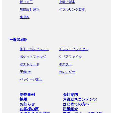
折り加工
中綴じ製本
無線綴じ製本
ダブルリング製本
束見本
一般印刷物
冊子・パンフレット
チラシ・フライヤー
ポケットフォルダ
クリアファイル
ポストカード
ポスター
圧着DM
カレンダー
パッケージ加工
制作事例
会社案内
採用
お役立ちコンテンツ
お知らせ
はじめての方へ
お客様の声
用紙紹介