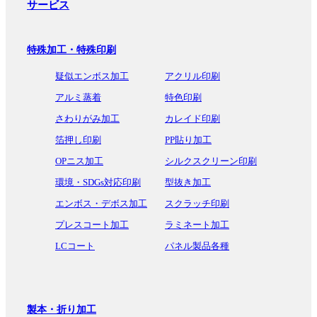
サービス
特殊加工・特殊印刷
疑似エンボス加工
アクリル印刷
アルミ蒸着
特色印刷
さわりがみ加工
カレイド印刷
箔押し印刷
PP貼り加工
OPニス加工
シルクスクリーン印刷
環境・SDGs対応印刷
型抜き加工
エンボス・デボス加工
スクラッチ印刷
プレスコート加工
ラミネート加工
LCコート
パネル製品各種
製本・折り加工