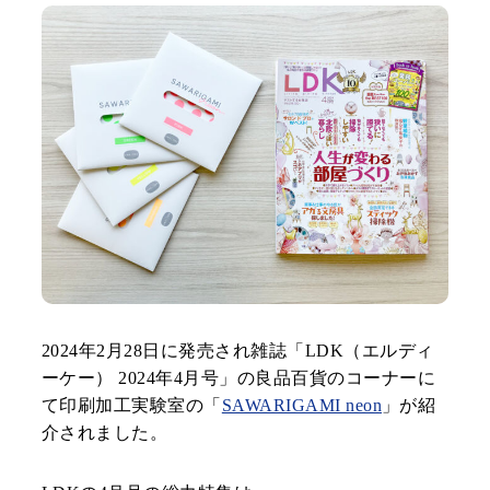
制作事例
会社案内
お役立ちコンテンツ
お知らせ
お客様の声
用紙紹介
環境・SDGsへの取り
組み
工場見学のご案内
仕様の詳細が未確定でも構いません！
お問い合わせ・資料請求
2024年2月28日に発売され雑誌「LDK（エルディ
ーケー） 2024年4月号」の良品百貨のコーナーに
小ロットからでも！
お見積依頼
て印刷加工実験室の「
SAWARIGAMI neon
」が紹
介されました。