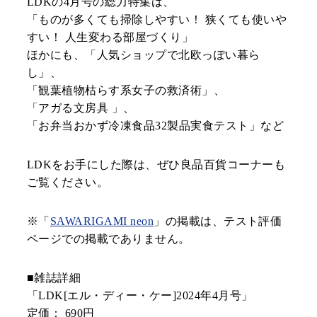
LDKの4月号の総力特集は、
「ものが多くても掃除しやすい！ 狭くても使いや
すい！ 人生変わる部屋づくり」
ほかにも、「人気ショップで北欧っぽい暮ら
し」、
「観葉植物枯らす系女子の救済術」、
「アガる文房具 」、
「お弁当おかず冷凍食品32製品実食テスト」など
LDKをお手にした際は、ぜひ良品百貨コーナーも
ご覧ください。
※「
SAWARIGAMI neon
」の掲載は、テスト評価
ページでの掲載でありません。
■雑誌詳細
「LDK[エル・ディー・ケー]2024年4月号」
定価： 690円