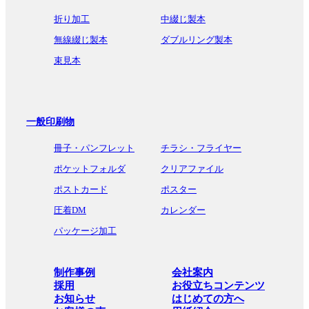
折り加工
中綴じ製本
無線綴じ製本
ダブルリング製本
束見本
一般印刷物
冊子・パンフレット
チラシ・フライヤー
ポケットフォルダ
クリアファイル
ポストカード
ポスター
圧着DM
カレンダー
パッケージ加工
制作事例
会社案内
採用
お役立ちコンテンツ
お知らせ
はじめての方へ