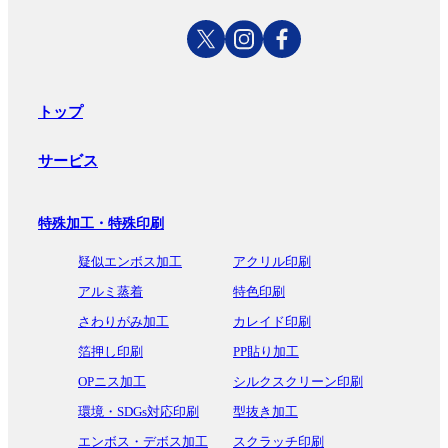
トップ
サービス
特殊加工・特殊印刷
疑似エンボス加工
アクリル印刷
アルミ蒸着
特色印刷
さわりがみ加工
カレイド印刷
箔押し印刷
PP貼り加工
OPニス加工
シルクスクリーン印刷
環境・SDGs対応印刷
型抜き加工
エンボス・デボス加工
スクラッチ印刷