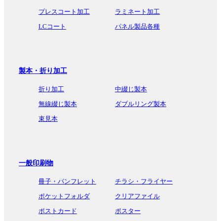
プレスコート加工
ラミネート加工
LCコート
パネル製品各種
製本・折り加工
折り加工
中綴じ製本
無線綴じ製本
ダブルリング製本
束見本
一般印刷物
冊子・パンフレット
チラシ・フライヤー
ポケットフォルダ
クリアファイル
ポストカード
ポスター