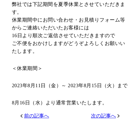
弊社では下記期間を夏季休業とさせていただきま
制作事例
会社案内
す。
お役立ちコンテンツ
お知らせ
休業期間中にお問い合わせ・お見積りフォーム等
からご連絡いただいたお客様には
お客様の声
用紙紹介
16日より順次ご返信させていただきますので
環境・SDGsへの取り
ご不便をおかけしますがどうぞよろしくお願いい
組み
工場見学のご案内
たします。
＜休業期間＞
仕様の詳細が未確定でも構いません！
お問い合わせ・資料請求
2023年8月11日（金）～ 2023年8月15日（火）まで
8月16日（水）より通常営業いたします。
小ロットからでも！
お見積依頼
前の記事へ
次の記事へ